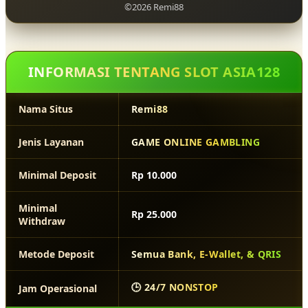
resmi Remi88 yang diperbarui secara berkala agar
©2026 Remi88
pengguna selalu memperoleh informasi yang akurat dan
terbaru.
INFORMASI TENTANG SLOT ASIA128
Nama Situs
Remi88
Jenis Layanan
GAME ONLINE GAMBLING
Minimal Deposit
Rp 10.000
Minimal
Rp 25.000
Withdraw
Metode Deposit
Semua Bank, E-Wallet, & QRIS
🕒 24/7 NONSTOP
Jam Operasional