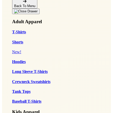
Back To Menu
Adult Apparel
T-Shirts
Shorts
New!
Hoodies
Long Sleeve T-Shirts
Crewneck Sweatshirts
Tank Tops
Baseball T-Shirts
Kids Apparel