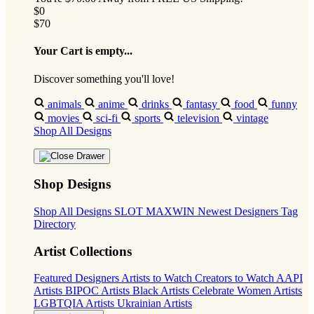
$0
$70
Your Cart is empty...
Discover something you'll love!
animals
anime
drinks
fantasy
food
funny
movies
sci-fi
sports
television
vintage
Shop All Designs
Shop Designs
Shop All Designs
SLOT MAXWIN
Newest Designers
Tag
Directory
Artist Collections
Featured Designers
Artists to Watch
Creators to Watch
AAPI
Artists
BIPOC Artists
Black Artists
Celebrate Women Artists
LGBTQIA Artists
Ukrainian Artists