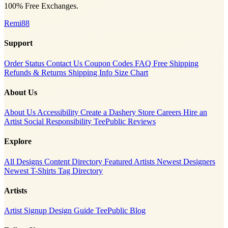
100% Free Exchanges.
Remi88
Support
Order Status
Contact Us
Coupon Codes
FAQ
Free Shipping
Refunds & Returns
Shipping Info
Size Chart
About Us
About Us
Accessibility
Create a Dashery Store
Careers
Hire an
Artist
Social Responsibility
TeePublic Reviews
Explore
All Designs
Content Directory
Featured Artists
Newest Designers
Newest T-Shirts
Tag Directory
Artists
Artist Signup
Design Guide
TeePublic Blog