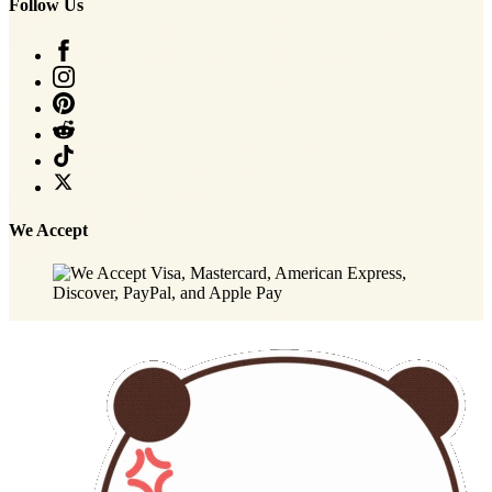
Follow Us
We Accept