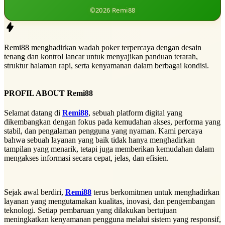
©2026 Remi88
Remi88 menghadirkan wadah poker terpercaya dengan desain
tenang dan kontrol lancar untuk menyajikan panduan terarah,
struktur halaman rapi, serta kenyamanan dalam berbagai kondisi.
PROFIL ABOUT Remi88
Selamat datang di
Remi88
, sebuah platform digital yang
dikembangkan dengan fokus pada kemudahan akses, performa yang
stabil, dan pengalaman pengguna yang nyaman. Kami percaya
bahwa sebuah layanan yang baik tidak hanya menghadirkan
tampilan yang menarik, tetapi juga memberikan kemudahan dalam
mengakses informasi secara cepat, jelas, dan efisien.
Sejak awal berdiri,
Remi88
terus berkomitmen untuk menghadirkan
layanan yang mengutamakan kualitas, inovasi, dan pengembangan
teknologi. Setiap pembaruan yang dilakukan bertujuan
meningkatkan kenyamanan pengguna melalui sistem yang responsif,