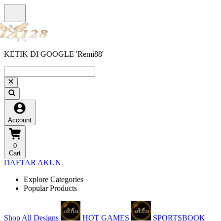
KETIK DI GOOGLE 'Remi88'
Account
0
Cart
DAFTAR AKUN
Explore Categories
Popular Products
Shop All Designs
HOT GAMES
SPORTSBOOK